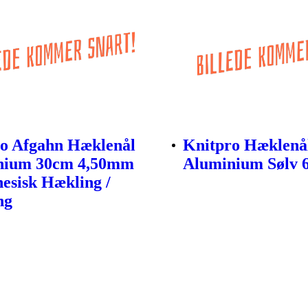
o Afgahn Hæklenål
Knitpro Hæklenå
nium 30cm 4,50mm
Aluminium Sølv
nesisk Hækling /
ng