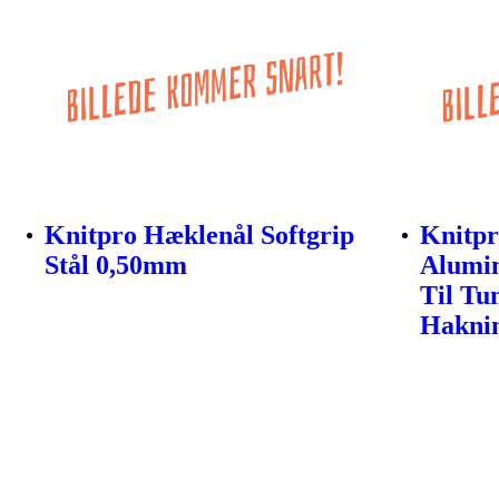
Knitpro Hæklenål Softgrip
Knitpr
Stål 0,50mm
Alumi
Til Tu
Hakni