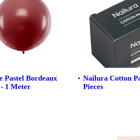
 Pastel Bordeaux
Nailura Cotton P
 - 1 Meter
Pieces