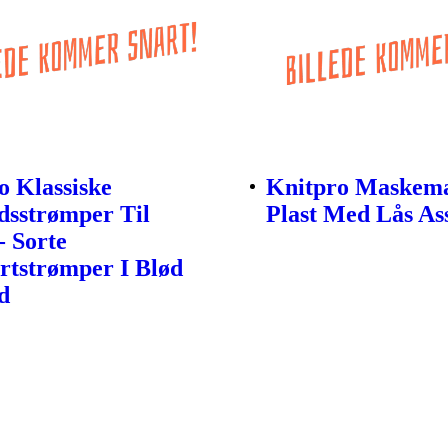
o Klassiske
Knitpro Maskem
sstrømper Til
Plast Med Lås As
- Sorte
tstrømper I Blød
d