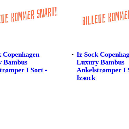
k Copenhagen
Iz Sock Copenha
y Bambus
Luxury Bambus
trømper I Sort -
Ankelstrømper I S
Izsock