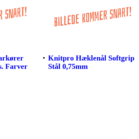
arkører
Knitpro Hæklenål Softgrip
s. Farver
Stål 0,75mm