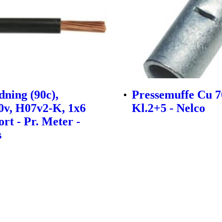
dning (90c),
Pressemuffe Cu 
0v, H07v2-K, 1x6
Kl.2+5 - Nelco
rt - Pr. Meter -
s