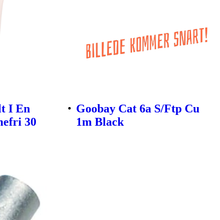
t I En
Goobay Cat 6a S/Ftp Cu
efri 30
1m Black