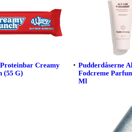
 Proteinbar Creamy
Pudderdåserne Al
 (55 G)
Fodcreme Parfum
Ml