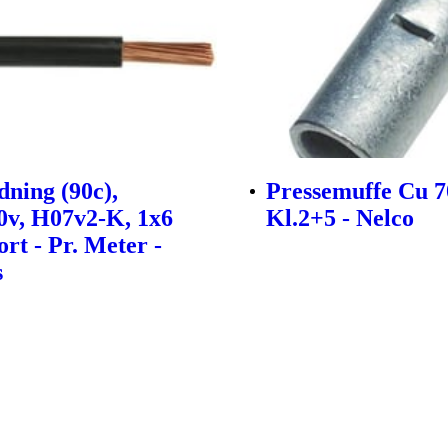
dning (90c),
Pressemuffe Cu 
0v, H07v2-K, 1x6
Kl.2+5 - Nelco
rt - Pr. Meter -
s