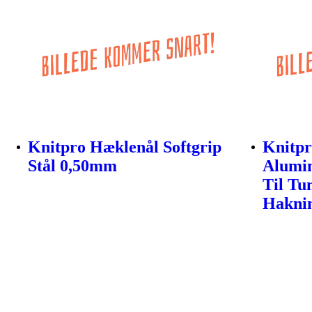
Knitpro Hæklenål Softgrip
Knitpr
Stål 0,50mm
Alumi
Til Tu
Hakni