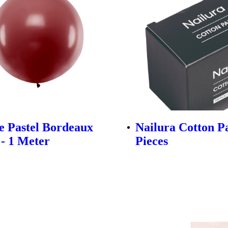
 Pastel Bordeaux
Nailura Cotton P
 - 1 Meter
Pieces