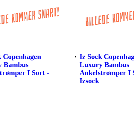
k Copenhagen
Iz Sock Copenha
y Bambus
Luxury Bambus
trømper I Sort -
Ankelstrømper I S
Izsock