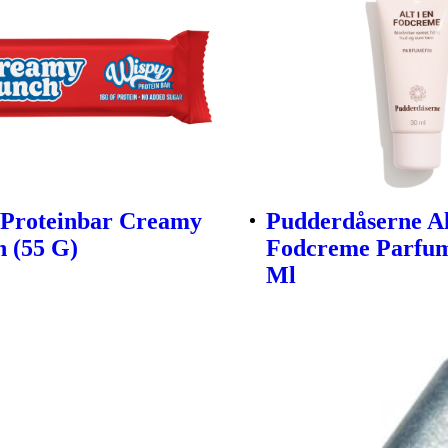
 Proteinbar Creamy
Pudderdåserne Al
 (55 G)
Fodcreme Parfum
Ml