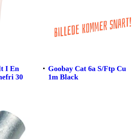
t I En
Goobay Cat 6a S/Ftp Cu
efri 30
1m Black