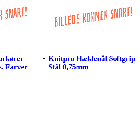
arkører
Knitpro Hæklenål Softgrip
s. Farver
Stål 0,75mm