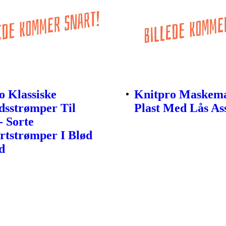
o Klassiske
Knitpro Maskem
sstrømper Til
Plast Med Lås As
- Sorte
tstrømper I Blød
d