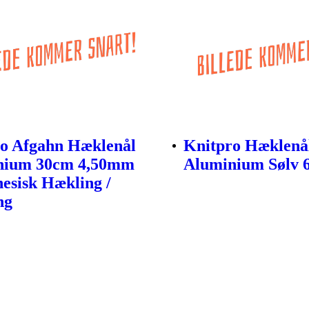
o Afgahn Hæklenål
Knitpro Hæklenå
nium 30cm 4,50mm
Aluminium Sølv
nesisk Hækling /
ng