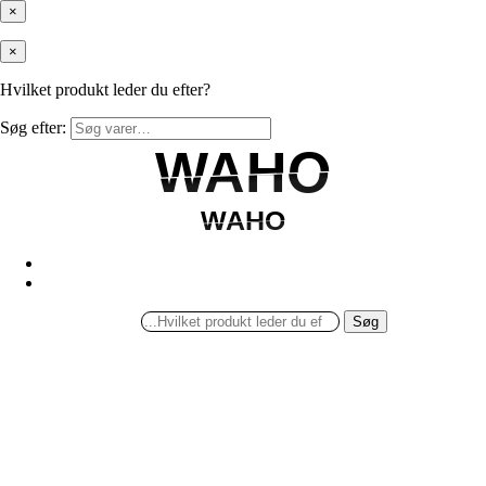
×
×
Hvilket produkt leder du efter?
Søg efter:
WAHO
WAHO
WAHO
WAHO
Søg