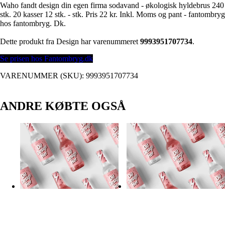
Waho fandt design din egen firma sodavand - økologisk hyldebrus 240
stk. 20 kasser 12 stk. - stk. Pris 22 kr. Inkl. Moms og pant - fantombryg
hos fantombryg. Dk.
Dette produkt fra Design har varenummeret
9993951707734
.
Se prisen hos Fantombryg.dk
VARENUMMER (SKU):
9993951707734
ANDRE KØBTE OGSÅ